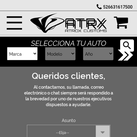
526631617500
Marcas
Reputación
RICARDO desde TIJUANA compró
Fascia Frontal Parilla Conversion M3 BMW F30 2012 - 2019
SELECCIONA TU AUTO
Total: $ 11,990.00
Cotizador
Hace 29 days ago
Contacto
Queridos clientes,
Rastreo-
Al contactarnos, su llamada, correo
electrónico o chat siempre será respondido a
la brevedad por uno de nuestros ejecutivos
dispuestos a ayudarle.
Asunto
--Elija--