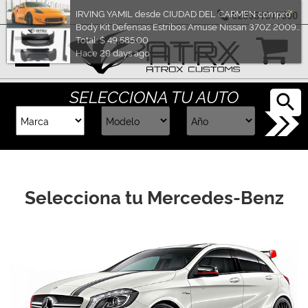
×
IRVING YAMIL desde CIUDAD DEL CARMEN compró
526631617500
Body Kit Defensas Estribos Amuse Nissan 370Z 2009 - 2021
Marcas
Total: $ 49,585.00
Hace 29 days ago
Reputación
SELECCIONA TU AUTO
Cotizador
Contacto
Rastreo-
Selecciona tu Mercedes-Benz