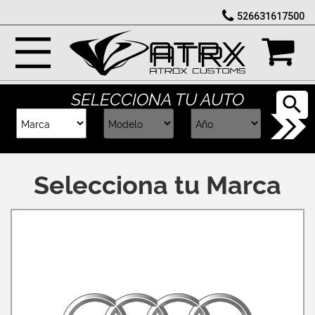
526631617500
Marcas
Reputación
SELECCIONA TU AUTO
Cotizador
Contacto
Selecciona tu Marca
Rastreo-