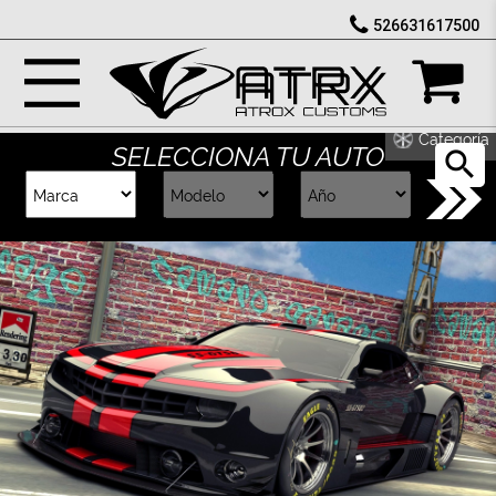
526631617500
Marcas
Reputación
Categoría
SELECCIONA TU AUTO
Cotizador
Contacto
Rastreo-