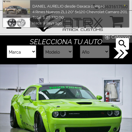
526631617500
Marcas
Reputación
Categoría
SELECCIONA TU AUTO
Cotizador
Contacto
Rastreo-