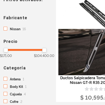
Fabricante
Nissan
16
Precio
$171.00
$104,400.00
Categoría
Ductos Salpicadera Tom
Antena
1
Nissan GT-R R35 2
Body Kit
1
Cajuela
4
$ 10,595
Cofre
2