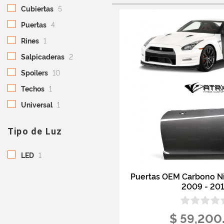
Cubiertas
5
Puertas
4
Rines
1
Salpicaderas
2
Spoilers
10
Techos
1
Universal
1
Tipo de Luz
LED
1
Puertas OEM Carbono N
2009 - 20
$ 59,200