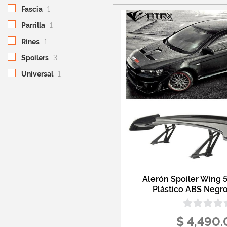
Fascia
1
Parrilla
1
Rines
1
Spoilers
3
Universal
1
Alerón Spoiler Wing 5
Plástico ABS Negro
$ 4,490