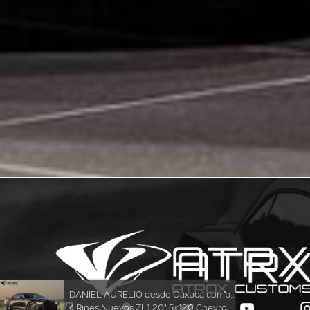
×
DANIEL AURELIO desde Oaxaca compró
4 Rines Nuevos ZL1 20" 5x120 Chevrolet Camaro 2010 - 2021