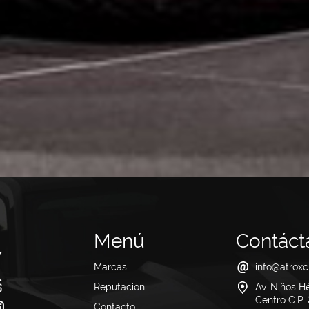
Menú
Contáct
Marcas
info@atrox
Reputación
Av. Niños H
Centro C.P
Contacto
(1 items)