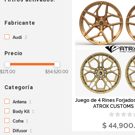
Fabricante
Audi
2
Precio
$171.00
$54,520.00
Categoría
Juego de 4 Rines Forjado
Antena
1
ATROX CUSTOMS
Body Kit
1
Cofre
1
$ 44,900
Difusor
1