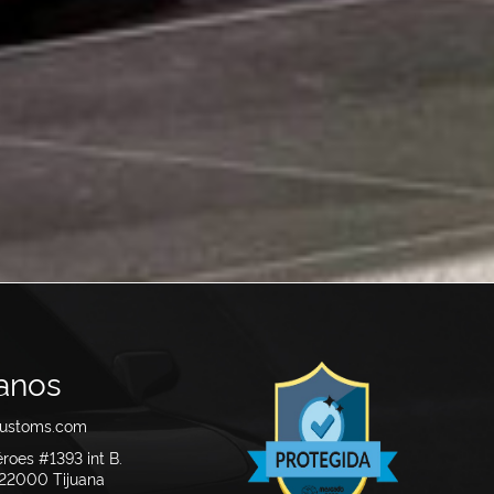
anos
customs.com
éroes #1393 int B.
. 22000
Tijuana