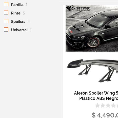
Parrilla
1
Rines
5
Spoilers
4
Universal
1
Alerón Spoiler Wing 5
Plástico ABS Negro
$ 4,490