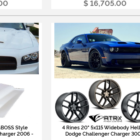
.00
$ 16,705.00
GBOSS Style
4 Rines 20" 5x115 Widebody Hel
harger 2006 -
Dodge Challenger Charger 30