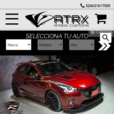
526631617500
Marcas
Reputación
Categoría
SELECCIONA TU AUTO
Cotizador
Contacto
Rastreo-