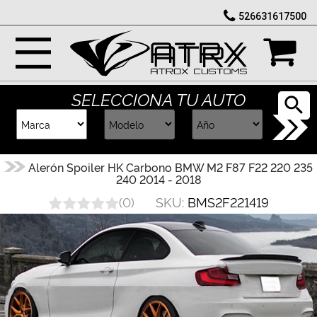
526631617500
Marcas
Reputación
SELECCIONA TU AUTO
Cotizador
Contacto
Alerón Spoiler HK Carbono BMW M2 F87 F22 220 235
240 2014 - 2018
Rastreo-
SKU:
BMS2F221419
(
0
)