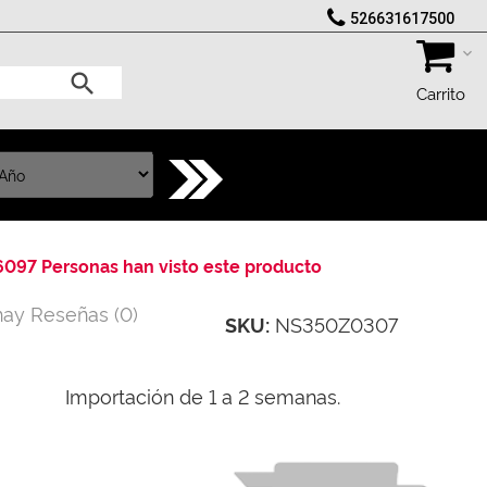
526631617500
Carrito
6097 Personas han visto este producto
hay Reseñas
(
0
)
NS350Z0307
SKU:
Importación de 1 a 2 semanas.