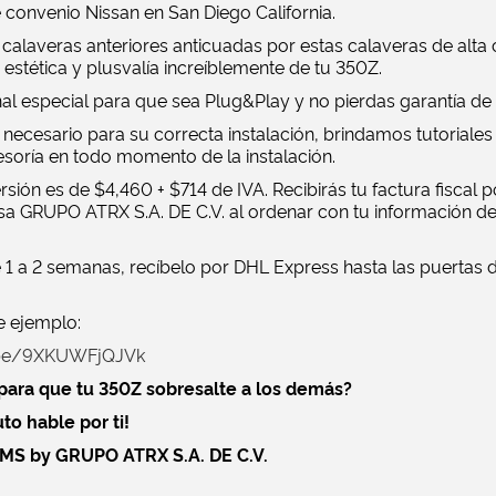
 convenio Nissan en San Diego California.
calaveras anteriores anticuadas por estas calaveras de alta
estética y plusvalía increíblemente de tu 350Z.
al especial para que sea Plug&Play y no pierdas garantía de 
 necesario para su correcta instalación, brindamos tutoriales
esoría en todo momento de la instalación.
ersión es de $4,460 + $714 de IVA. Recibirás tu factura fiscal 
a GRUPO ATRX S.A. DE C.V. al ordenar con tu información de
 1 a 2 semanas, recíbelo por DHL Express hasta las puertas d
e ejemplo:
u.be/9XKUWFjQJVk
para que tu 350Z sobresalte a los demás?
to hable por ti!
S by GRUPO ATRX S.A. DE C.V.