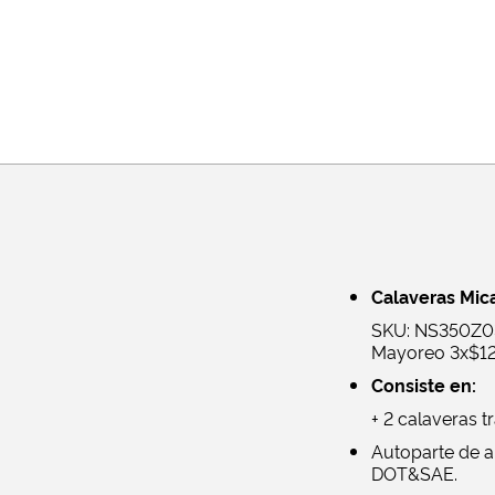
Calaveras Mica
SKU:
NS350Z0
Mayoreo 3x$12,
Consiste en:
+ 2 calaveras t
Autoparte de al
DOT&SAE.