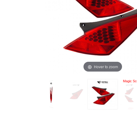
Hover to zoom
Magic Scr