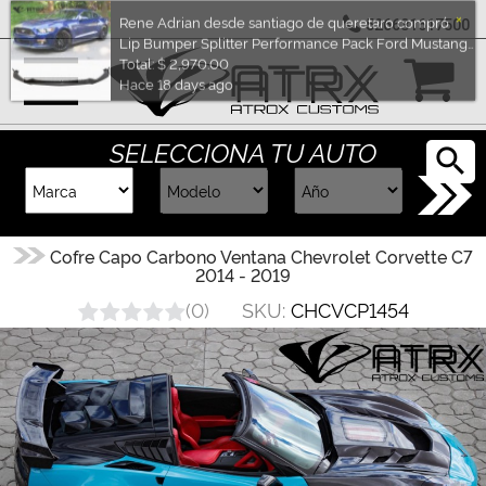
526631617500
Marcas
×
Rene Adrian desde santiago de queretaro compró
Lip Bumper Splitter Performance Pack Ford Mustang 2015 - 2017
Reputación
Total: $ 2,970.00
SELECCIONA TU AUTO
Hace 18 days ago
Cotizador
Contacto
Cofre Capo Carbono Ventana Chevrolet Corvette C7
2014 - 2019
Rastreo-
SKU:
CHCVCP1454
(
0
)