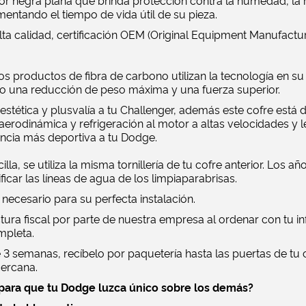
ior negra plana que brinda protección contra la humedad, la r
entando el tiempo de vida útil de su pieza.
ta calidad, certificación OEM (Original Equipment Manufactur
 productos de fibra de carbono utilizan la tecnología en su 
 una reducción de peso máxima y una fuerza superior.
stética y plusvalía a tu Challenger, además este cofre está 
erodinámica y refrigeración al motor a altas velocidades y l
encia más deportiva a tu Dodge.
illa, se utiliza la misma tornillería de tu cofre anterior. Los 
icar las líneas de agua de los limpiaparabrisas.
 necesario para su perfecta instalación.
ctura fiscal por parte de nuestra empresa al ordenar con tu 
mpleta.
 3 semanas, recíbelo por paquetería hasta las puertas de tu 
ercana.
para que tu Dodge luzca único sobre los demás?