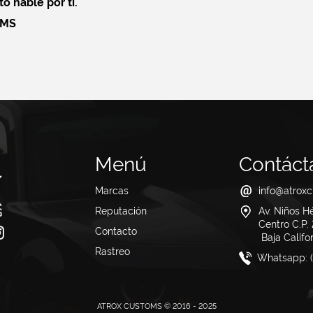
o hable por ti.
OMS
Menú
Contáct
Marcas
info@atrox
Reputación
Av. Niños H
Centro C.P
(1 items)
Contacto
Baja Californ
Rastreo
Whatsapp: (
ATROX CUSTOMS © 2016 - 2025