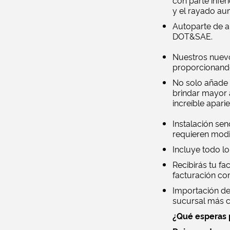
con parte infer
y el rayado aum
Autoparte de al
DOT&SAE.
Nuestros nuevos
proporcionando
No solo añade e
brindar mayor a
increíble apari
Instalación senc
requieren modif
Incluye todo lo
Recibirás tu fa
facturación co
Importación de
sucursal más c
¿Qué esperas 