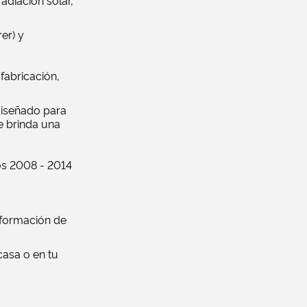
adiación solar,
er) y
fabricación,
diseñado para
e brinda una
años 2008 - 2014
información de
casa o en tu