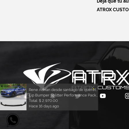
Deja que tu aut
ATROX CUST
×
Rene Adrian desde santiago de queretaro compró
Lip Bumper Splitter Performance Pack Ford Mustang 2015 - 2017
Total: $ 2,970.00
Hace 16 days ago