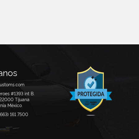
anos
customs.com
éroes #1393 int B.
. 22000
Tijuana
ia México.
663) 161 7500