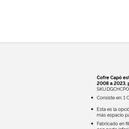
Cofre Capó est
2008 a 2023, p
SKU:DGCHCP0
Consiste en: 1 C
Esta es la opc
más espacio par
Fabricado en f