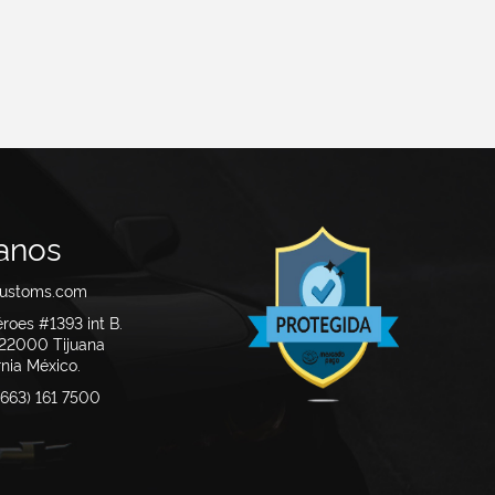
anos
customs.com
éroes #1393 int B.
. 22000
Tijuana
ia México.
663) 161 7500