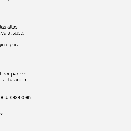
las altas
va al suelo.
ginal para
al por parte de
 facturación
e tu casa o en
s?