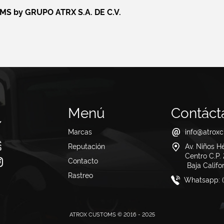
S by GRUPO ATRX S.A. DE C.V.
Menú
Contáct
Marcas
info@atrox
Reputación
Av. Niños H
Centro C.P
(1 items)
Contacto
Baja Californ
Rastreo
Whatsapp: (
ATROX CUSTOMS © 2016 - 2025