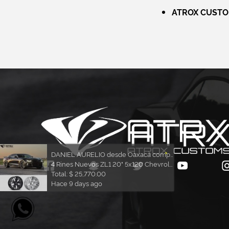
ATROX CUSTOM
×
DANIEL AURELIO desde Oaxaca compró
4 Rines Nuevos ZL1 20" 5x120 Chevrolet Camaro 2010 - 2021
Total: $ 25,770.00
Hace 9 days ago