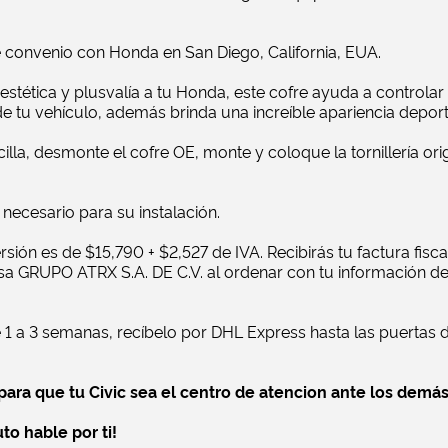
 convenio con Honda en San Diego, California, EUA.
stética y plusvalía a tu Honda, este cofre ayuda a controlar 
 tu vehículo, además brinda una increíble apariencia deporti
cilla, desmonte el cofre OE, monte y coloque la tornillería ori
 necesario para su instalación.
ersión es de $15,790 + $2,527 de IVA. Recibirás tu factura fisc
a GRUPO ATRX S.A. DE C.V. al ordenar con tu información de
 1 a 3 semanas, recíbelo por DHL Express hasta las puertas d
ara que tu Civic sea el centro de atencion ante los demá
to hable por ti!