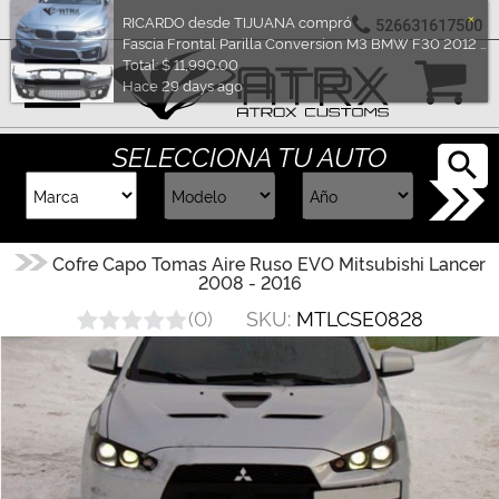
×
RICARDO desde TIJUANA compró
526631617500
Fascia Frontal Parilla Conversion M3 BMW F30 2012 - 2019
Marcas
Total: $ 11,990.00
Hace 29 days ago
Reputación
SELECCIONA TU AUTO
Cotizador
Contacto
Cofre Capo Tomas Aire Ruso EVO Mitsubishi Lancer
2008 - 2016
Rastreo-
SKU:
MTLCSE0828
(
0
)