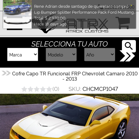
526631617500
Marcas
×
Rene Adrian desde santiago de queretaro compró
Lip Bumper Splitter Performance Pack Ford Mustang 2015 - 2017
Total: $ 2,970.00
Reputación
Hace 16 days ago
SELECCIONA TU AUTO
Cotizador
Contacto
Cofre Capo TR Funcional FRP Chevrolet Camaro 2010
- 2013
Rastreo-
SKU:
CHCMCP1047
(
0
)