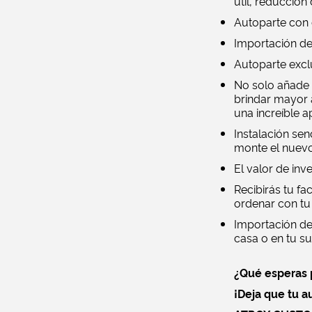
útil, reducción
Autoparte con 
Importación de
Autoparte excl
No solo añade 
brindar mayor 
una increíble 
Instalación senc
monte el nuevo 
El valor de inv
Recibirás tu fa
ordenar con tu
Importación de
casa o en tu s
¿Qué esperas p
¡Deja que tu au