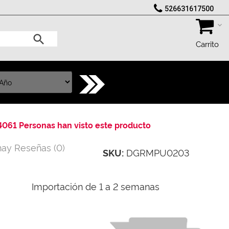
526631617500
Carrito
4061 Personas han visto este producto
hay Reseñas
(
0
)
DGRMPU0203
SKU:
Importación de 1 a 2 semanas