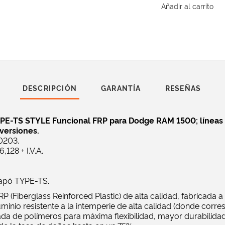
Añadir al carrito
DESCRIPCIÓN
GARANTÍA
RESEÑAS
PE-TS STYLE Funcional FRP para Dodge RAM 1500; líneas
 versiones.
0203.
128 + I.V.A.
Capó TYPE-TS.
P (Fiberglass Reinforced Plastic) de alta calidad, fabricada a 
minio resistente a la intemperie de alta calidad (donde corre
da de polímeros para máxima flexibilidad, mayor durabilida