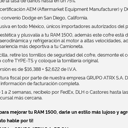
 de la tasa de daños hasta en un 75%.
certificación AEM (Aftermarket Equipment Manufacturer) y 
 convenio Dodge en San Diego, California.
usiva en todo México, únicos importadores autorizados del p
estética y plusvalía a tu RAM 1500, además este cofre está 
aerodinámica y refrigeración al motor a altas velocidades, a
apariencia más deportiva a tu Camioneta.
illa, retire los tornillos de seguridad del cofre, desmonte el c
cofre TYPE-TS y coloque la tornillería original.
ersión es de $16,388 + $2,622 de I.V.A.
ctura fiscal por parte de nuestra empresa GRUPO ATRX S.A. DE
 información de facturación completa.
 1 a 2 semanas, recíbelo por FedEx, DLH o Castores hasta las
ucursal más cercana.
ara mejorar tu RAM 1500, darle un estilo más lujoso y agr
to hable por ti!