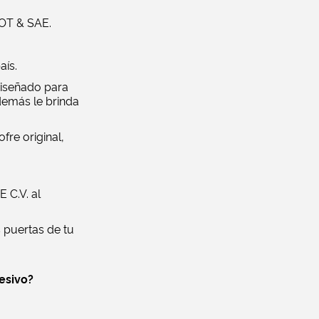
DOT & SAE.
aís.
diseñado para
demás le brinda
ofre original,
 C.V. al
 puertas de tu
esivo?