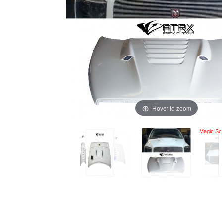
Hover to zoom
Magic Scr