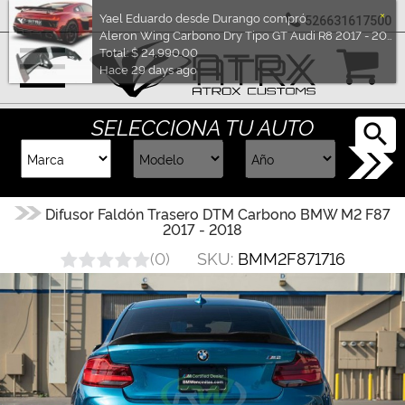
×
Yael Eduardo desde Durango compró
526631617500
Aleron Wing Carbono Dry Tipo GT Audi R8 2017 - 2024
Marcas
Total: $ 24,990.00
Hace 29 days ago
Reputación
SELECCIONA TU AUTO
Cotizador
Contacto
Difusor Faldón Trasero DTM Carbono BMW M2 F87
2017 - 2018
Rastreo-
SKU:
BMM2F871716
(
0
)