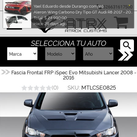
×
Yael Eduardo desde Durango compró
526631617500
Aleron Wing Carbono Dry Tipo GT Audi R8 2017 - 2024
Marcas
Total: $ 24,990.00
Hace 29 days ago
Reputación
SELECCIONA TU AUTO
Cotizador
Contacto
Fascia Frontal FRP iSpec Evo Mitsubishi Lancer 2008 -
2016
Rastreo-
SKU:
MTLCSE0825
(
0
)