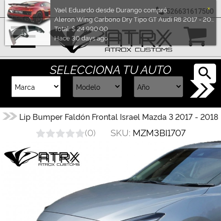
×
Yael Eduardo desde Durango compró
526631617500
Aleron Wing Carbono Dry Tipo GT Audi R8 2017 - 2024
Marcas
Total: $ 24,990.00
Hace 30 days ago
Reputación
SELECCIONA TU AUTO
Cotizador
Contacto
Lip Bumper Faldón Frontal Israel Mazda 3 2017 - 2018
Rastreo-
SKU:
MZM3BI1707
(
0
)