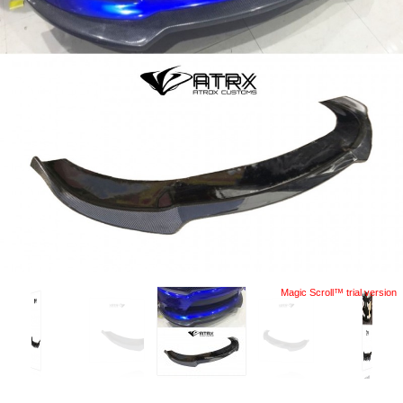
Magic Scroll™ trial version