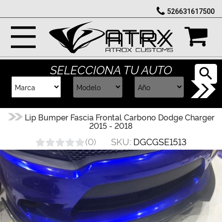
526631617500
Marcas
Reputación
SELECCIONA TU AUTO
Cotizador
Contacto
Lip Bumper Fascia Frontal Carbono Dodge Charger
2015 - 2018
Rastreo-
SKU:
DGCGSE1513
(
0
)