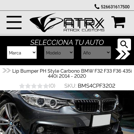
526631617500
Marcas
Reputación
SELECCIONA TU AUTO
Cotizador
Contacto
Lip Bumper PH Style Carbono BMW F32 F33 F36 435i
440i 2014 - 2020
Rastreo-
SKU:
BMS4CPF3202
(
0
)