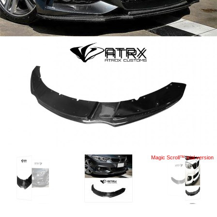
Magic Scroll™ trial version