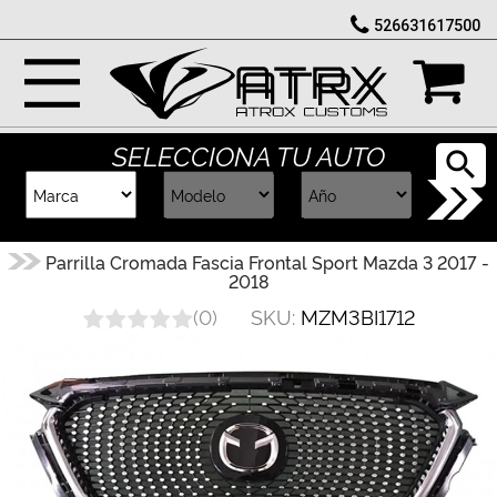
526631617500
Marcas
Reputación
SELECCIONA TU AUTO
Cotizador
Contacto
Parrilla Cromada Fascia Frontal Sport Mazda 3 2017 -
2018
Rastreo-
SKU:
MZM3BI1712
(
0
)