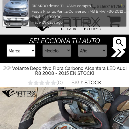
526631617500
Marcas
×
RICARDO desde TIJUANA compró
Fascia Frontal Parilla Conversion M3 BMW F30 2012 - 2019
Reputación
Total: $ 11,990.00
SELECCIONA TU AUTO
Hace 29 days ago
Cotizador
Contacto
Volante Deportivo Fibra Carbono Alcantara LED Audi
R8 2008 - 2015 EN STOCK!
Rastreo-
SKU:
STOCK
(
0
)