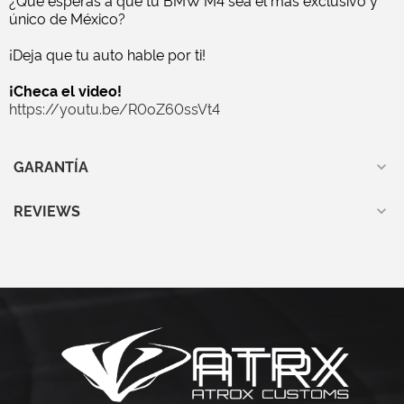
¿Qué esperas a que tu BMW M4 sea el más exclusivo y
único de México?
¡Deja que tu auto hable por ti!
¡Checa el video!
https://youtu.be/R0oZ60ssVt4
GARANTÍA
REVIEWS