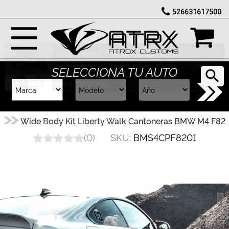
526631617500
Marcas
Reputación
DANIEL AURELIO desde Oaxaca compró
4 Rines Nuevos ZL1 20" 5x120 Chevrolet Camaro 2010 - 2021
SELECCIONA TU AUTO
Total: $ 25,770.00
Cotizador
Hace 6 days ago
Contacto
Wide Body Kit Liberty Walk Cantoneras BMW M4 F82
Rastreo-
SKU:
BMS4CPF8201
(
0
)